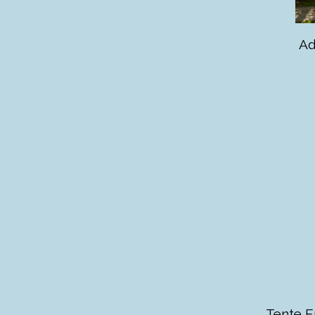
Ad
Tente E